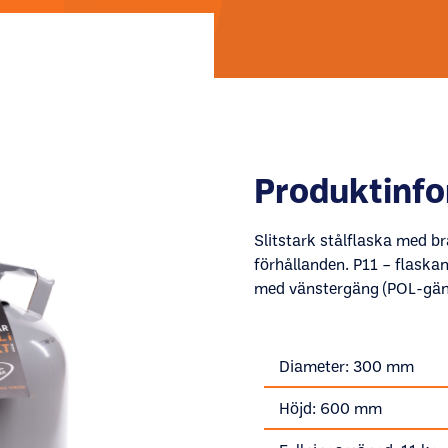
Produktinf
Slitstark stålflaska med br
förhållanden. P11 – flask
med vänstergäng (POL-gäng
Diameter: 300 mm
Höjd: 600 mm