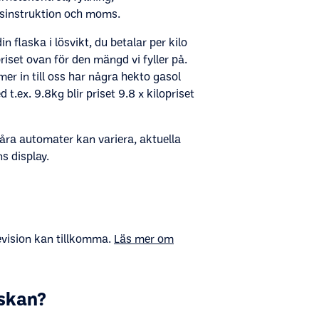
tsinstruktion och moms.
in flaska i lösvikt, du betalar per kilo
riset ovan för den mängd vi fyller på.
er in till oss har några hekto gasol
d t.ex. 9.8kg blir priset 9.8 x kilopriset
våra automater kan variera, aktuella
s display.
evision kan tillkomma.
Läs mer om
askan?