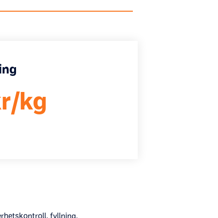
ning
r/kg
rhetskontroll, fyllning,