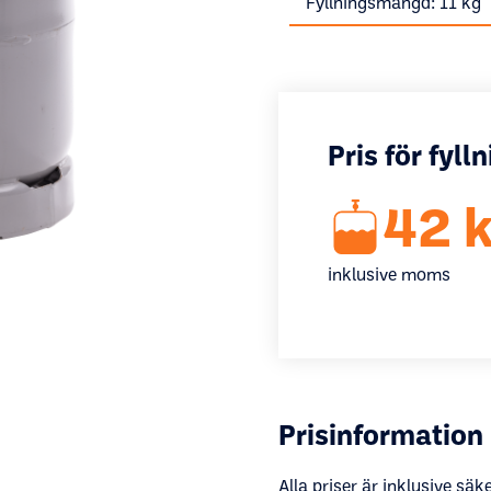
Fyllningsmängd: 11 kg
Pris för fyll
42 k
inklusive moms
Prisinformation
Alla priser är inklusive säke