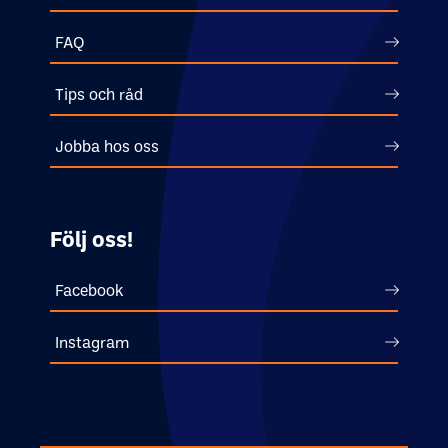
stationer och skickar alla flaskor med lastbil ner till
Danmark där våra flaskor kontrolleras.
FAQ
Tips och råd
Jobba hos oss
Följ oss!
Facebook
Instagram