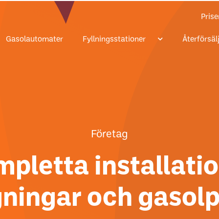
Prise
Gasolautomater
Fyllningsstationer
Återförsäl
Företag
mpletta installati
ningar och gasolp