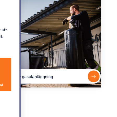
 att
ra
Service av gasolanläggning
al