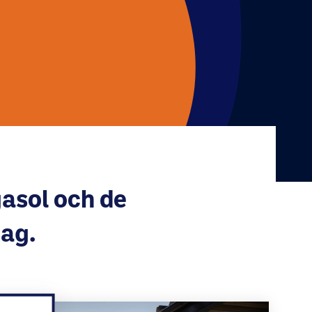
asol och de
tag.