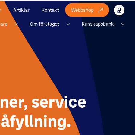
r
Artiklar
Kontakt
Webbshop
Internt
jare
Om företaget
Kunskapsbank
oner, service
åfyllning.