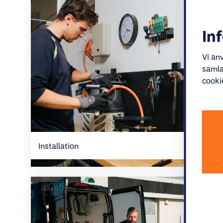
In
Vi an
samla
cooki
Installation