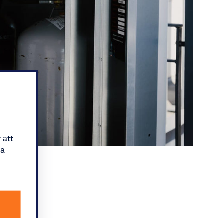
 att
ra