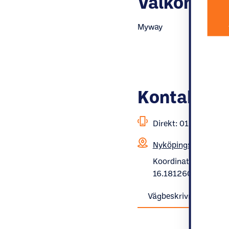
Välkommen t
Myway
Kontakt
Direkt: 011-601 76
Nyköpingsvägen 21,
Koordinater: 58.66
16.1812602261790
Vägbeskrivning