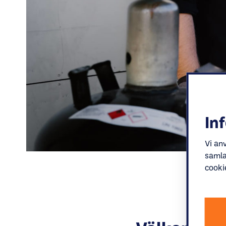
In
Vi an
samla
cooki