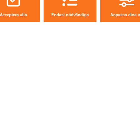
ill vår återförsäljare i Åby
Acceptera alla
Endast nödvändiga
Anpassa dina v
Vi erbjuder
Byte av gasolflaskor (ej l
Försäljning av gasolflas
 616 30 Åby
52355923051,
1