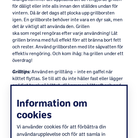
för dåligt eller inte alls innan den ställdes undan för
vintern. Då är det dags att plocka upp grillborsten
igen. En grillborste behöver inte vara en dyr sak, men
det är viktigt att använda den. Grillen
ska som regel rengöras efter varje användning! Låt
grillen brinna med full effekt förr att bränna bort fett
och rester. Använd grillborsten med lite såpvatten för
effektiv rengöring. Och kom ihåg: ha grillen under ett
överdrag!
Grilltips:
Använd en grilltång – inte en gaffel när
köttet flyttas. Se till att du inte håller fast eller lägger
onödigt tryck på köttet, då kommer köttsaft och god
smak att rinna ut!
Information om
Rengör din kolgrill enkelt!
Kolgrillar är tämligen lätta att rengöra. Det är lämpligt
cookies
att rengöra dessa innan du använder grillen. Gallren
kan lätt avlägsnas och rengöras, ta bort askan och
Vi använder cookies för att förbättra din
använd en grillborste för att se till att du tar bort
användarupplevelse och för att samla in
eventuella fett- och matrester.