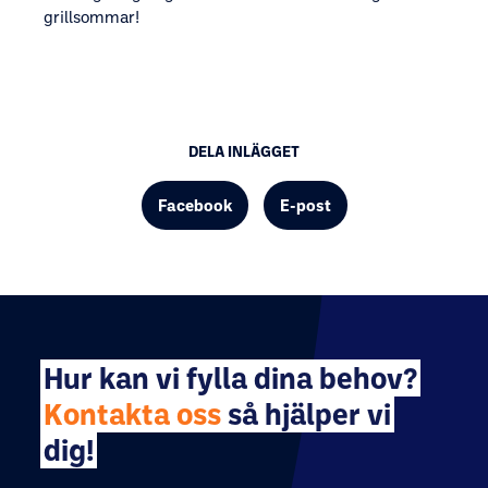
grillsommar!
DELA INLÄGGET
Facebook
E-post
Hur kan vi fylla dina behov?
Kontakta oss
så hjälper vi
dig!