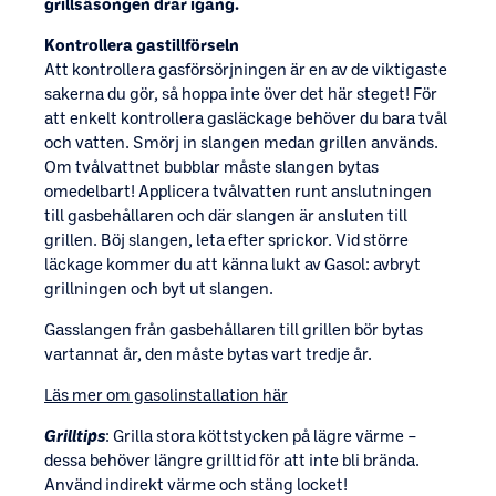
grillsäsongen drar igång.
Kontrollera gastillförseln
Att kontrollera gasförsörjningen är en av de viktigaste
sakerna du gör, så hoppa inte över det här steget! För
att enkelt kontrollera gasläckage behöver du bara tvål
och vatten. Smörj in slangen medan grillen används.
Om tvålvattnet bubblar måste slangen bytas
omedelbart! Applicera tvålvatten runt anslutningen
till gasbehållaren och där slangen är ansluten till
grillen. Böj slangen, leta efter sprickor. Vid större
läckage kommer du att känna lukt av Gasol: avbryt
grillningen och byt ut slangen.
Gasslangen från gasbehållaren till grillen bör bytas
vartannat år, den måste bytas vart tredje år.
Läs mer om gasolinstallation här
Grilltips
: Grilla stora köttstycken på lägre värme –
dessa behöver längre grilltid för att inte bli brända.
Använd indirekt värme och stäng locket!