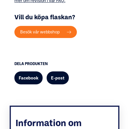
mer om revision i vår FAQ.
Vill du köpa flaskan?
Besök vår webbshop
DELA PRODUKTEN
Facebook
E-post
Information om
Relaterade produkter