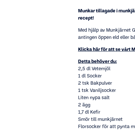
Munkar tillagade i munkjä
recept!
Med hjälp av Munkjärnet G
antingen öppen eld eller bå
Klicka här för att se vårt
Detta behöver du:
2,5 dl Vetemjöl
1 dl Socker
2 tsk Bakpulver
1 tsk Vaniljsocker
Liten nypa salt
2 ägg
1,7 dl Kefir
Smör till munkjärnet
Florsocker för att pynta