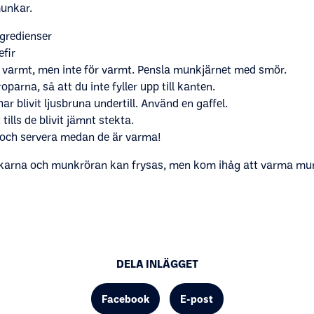
munkar.
ngredienser
efir
är varmt, men inte för varmt. Pensla munkjärnet med smör.
oparna, så att du inte fyller upp till kanten.
r blivit ljusbruna undertill. Använd en gaffel.
ills de blivit jämnt stekta.
er och servera medan de är varma!
nkarna och munkröran kan frysas, men kom ihåg att varma mu
DELA INLÄGGET
Facebook
E-post