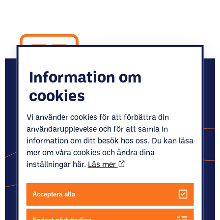
Information om
cookies
Wow, det här fungerade ju hur bra som helst!
Vi använder cookies för att förbättra din
Snabbt och trevligt svar och snabb leverans
användarupplevelse och för att samla in
dessutom. De nya fyllda flaskorna var
information om ditt besök hos oss. Du kan läsa
mer om våra cookies och ändra dina
omhändertagna och inlåsta av oss före kl 9.30. Det
inställningar här.
Läs mer
här fortsätter vi gärna med, även efter corona!
Hemleverans av gasol
Acceptera alla