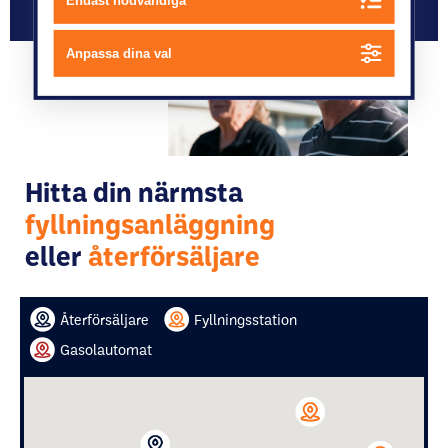
Endast nödvändiga
Anpassa dina val
Hitta din närmsta
fyllningsanläggning
eller
återförsäljare
Återförsäljare
Fyllningsstation
Gasolautomat