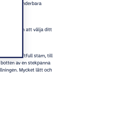
öken avger underbara
bara njut.
t be någon att välja ditt
 med kraftfull stam, till
. botten av en stekpanna
llningen. Mycket lätt och