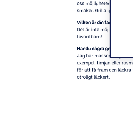
oss möjligheten för mer än
smaker. Grilla gärna några
Vilken är din favoritmat?
Det är inte möjligt att sv
favoritbarn!
Har du några grill tips för 
Jag har massor! Jag älskar
exempel. timjan eller rosm
för att få fram den läckra
otroligt läckert.