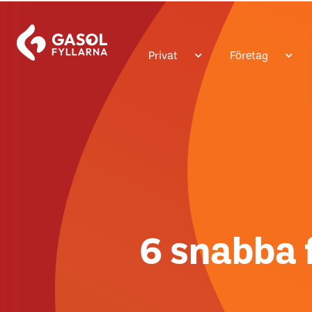
Privat
Företag
6 snabba f