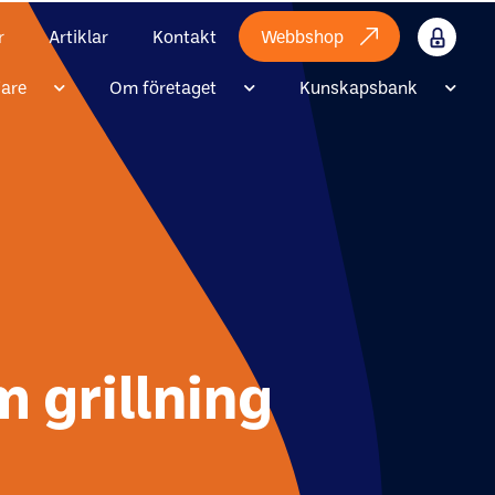
r
Artiklar
Kontakt
Webbshop
Internt
jare
Om företaget
Kunskapsbank
m grillning