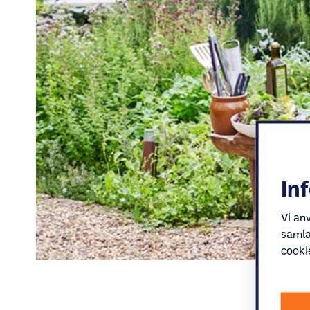
In
Vi an
samla
cooki