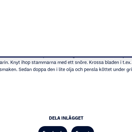
 så. Till exempel. kyckling, färsk fisk och skaldjur, samt att r
 grönsaker och förbered en stor härlig sallad som tilltugg och 
ara på… Jag får ofta frågan om detta – det är samma sak som at
oss?
 att använda en örtpensel för att ge köttet mer smak. Välj örter
arin. Knyt ihop stammarna med ett snöre. Krossa bladen i t.ex
 smaken. Sedan doppa den i lite olja och pensla köttet under gri
DELA INLÄGGET