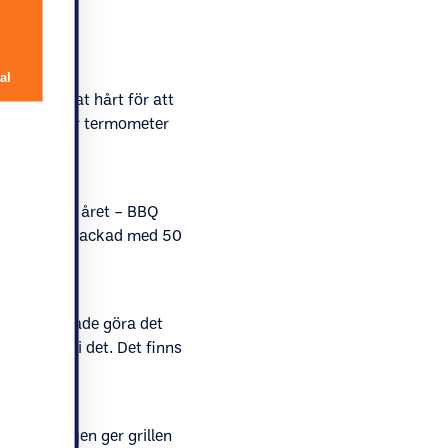
al
i har arbetat hårt för att
gång. Dom har termometer
om kom förra året – BBQ
 den är förpackad med 50
 hur vi brukade göra det
sprungligt i det. Det finns
 bra!
en egentligen ger grillen