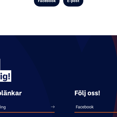
Facebook
E-post
ig!
länkar
Följ oss!
ing
Facebook