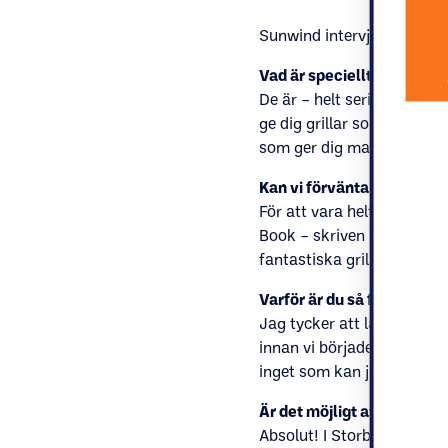
Sunwind intervjuade Jamie
Vad är speciellt med dina g
De är – helt seriöst – väld
ge dig grillar som gör det
som ger dig maximal kontro
Kan vi förvänta oss en bok
För att vara helt ärlig, o
Book – skriven av min ko
fantastiska grillrecept.
Varför är du så förtjust gri
Jag tycker att laga mat me
innan vi började använda ga
inget som kan jämföras m
Är det möjligt att laga hä
Absolut! I Storbritannien 