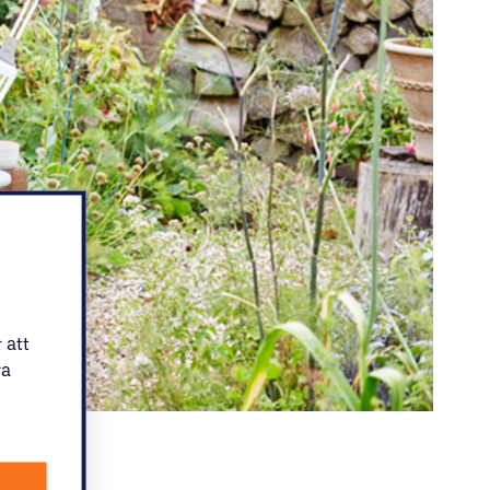
 att
ra